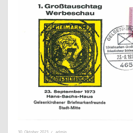
Briefmarkenfreunde
1967
1967
e.V.
–
e.V.
Sammeln
von
Briefmarken,
Briefen,
Ansichtskarten
und
Münzen.
30. Oktober 2023
admin