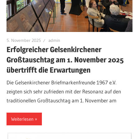
Briefen,
Ansichtskarten
und
Münzen.
5. November 2025
admin
Erfolgreicher Gelsenkirchener
Großtauschtag am 1. November 2025
übertrifft die Erwartungen
Die Gelsenkirchener Briefmarkenfreunde 1967 e.V.
zeigten sich sehr zufrieden mit der Resonanz auf den
traditionellen Großtauschtag am 1. November am
Weiterlesen