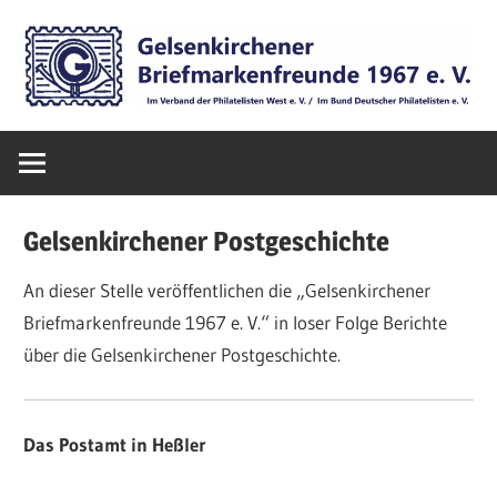
Zum
Inhalt
springen
Die
Gelsenkirchen
offizielle
Internetseite
Briefmarkenfr
der
Gelsenkirchener Postgeschichte
Gelsenkirchener
1967
Briefmarkenfreunde
An dieser Stelle veröffentlichen die „Gelsenkirchener
1967
Briefmarkenfreunde 1967 e. V.“ in loser Folge Berichte
e.V.
e.V.
über die Gelsenkirchener Postgeschichte.
–
Sammeln
von
Das Postamt in Heßler
Briefmarken,