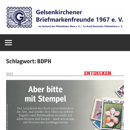
Zum
Inhalt
springen
Die
Gelsenkirchen
offizielle
Internetseite
Briefmarkenfr
der
Schlagwort:
BDPH
Gelsenkirchener
1967
Briefmarkenfreunde
1967
e.V.
e.V.
–
Sammeln
von
Briefmarken,