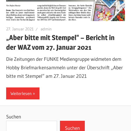
Briefen,
Ansichtskarten
und
Münzen.
27. Januar 2021
admin
„Aber bitte mit Stempel“ – Bericht in
der WAZ vom 27. Januar 2021
Die Zeitungen der FUNKE Mediengruppe widmeten dem
Hobby Briefmarkensammeln unter der Überschrift „Aber
bitte mit Stempel“ am 27. Januar 2021
Weiterlesen
Suchen
Suchen